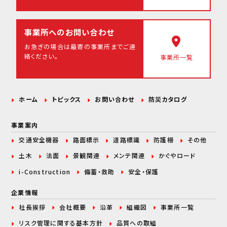
事業所へのお問い合わせ
お急ぎの場合は最寄の事業所まで
ご連
絡ください。
事業所一覧
ホーム
トピックス
お問い合わせ
防災カタログ
事業案内
交通安全機器
路面標示
道路標識
防護柵
その他
土木
法面
景観関連
メンテ関連
かぐやロード
i-Construction
備蓄・救助
安全・保護
企業情報
社長挨拶
会社概要
沿革
組織図
事業所一覧
リスク管理に関する
基本方針
品質への取組