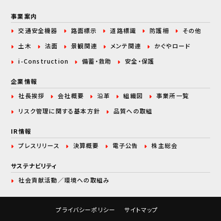
事業案内
交通安全機器
路面標示
道路標識
防護柵
その他
土木
法面
景観関連
メンテ関連
かぐやロード
i-Construction
備蓄・救助
安全・保護
企業情報
社長挨拶
会社概要
沿革
組織図
事業所一覧
リスク管理に関する
基本方針
品質への取組
IR情報
プレスリリース
決算概要
電子公告
株主総会
サステナビリティ
社会貢献活動／環境への取組み
プライバシーポリシー
サイトマップ