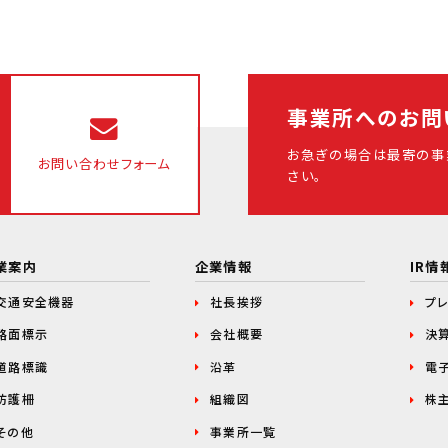
事業所へのお問
お急ぎの場合は最寄の事
お問い合わせフォーム
さい。
業案内
企業情報
IR情
交通安全機器
社長挨拶
プ
路面標示
会社概要
決
道路標識
沿革
電
防護柵
組織図
株
その他
事業所一覧