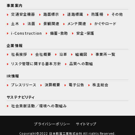
事業案内
交通安全機器
路面標示
道路標識
防護柵
その他
土木
法面
景観関連
メンテ関連
かぐやロード
i-Construction
備蓄・救助
安全・保護
企業情報
社長挨拶
会社概要
沿革
組織図
事業所一覧
リスク管理に関する
基本方針
品質への取組
IR情報
プレスリリース
決算概要
電子公告
株主総会
サステナビリティ
社会貢献活動／環境への取組み
プライバシーポリシー
サイトマップ
Copyright©2022 日本乾溜工業株式会社 All rights Reserved.