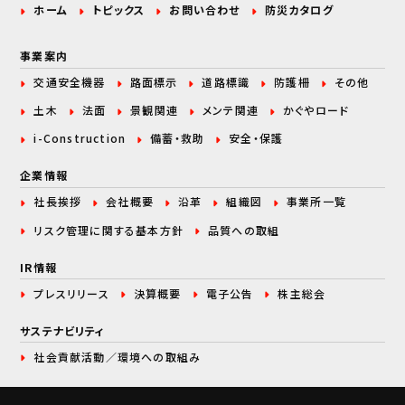
ホーム
トピックス
お問い合わせ
防災カタログ
事業案内
交通安全機器
路面標示
道路標識
防護柵
その他
土木
法面
景観関連
メンテ関連
かぐやロード
i-Construction
備蓄・救助
安全・保護
企業情報
社長挨拶
会社概要
沿革
組織図
事業所一覧
リスク管理に関する
基本方針
品質への取組
IR情報
プレスリリース
決算概要
電子公告
株主総会
サステナビリティ
社会貢献活動／環境への取組み