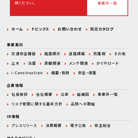
絡ください。
事業所一覧
ホーム
トピックス
お問い合わせ
防災カタログ
事業案内
交通安全機器
路面標示
道路標識
防護柵
その他
土木
法面
景観関連
メンテ関連
かぐやロード
i-Construction
備蓄・救助
安全・保護
企業情報
社長挨拶
会社概要
沿革
組織図
事業所一覧
リスク管理に関する
基本方針
品質への取組
IR情報
プレスリリース
決算概要
電子公告
株主総会
サステナビリティ