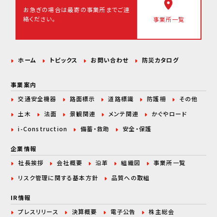
お急ぎの場合は最寄の事業所まで
ご連
絡ください。
事業所一覧
ホーム
トピックス
お問い合わせ
防災カタログ
事業案内
交通安全機器
路面標示
道路標識
防護柵
その他
土木
法面
景観関連
メンテ関連
かぐやロード
i-Construction
備蓄・救助
安全・保護
企業情報
社長挨拶
会社概要
沿革
組織図
事業所一覧
リスク管理に関する
基本方針
品質への取組
IR情報
プレスリリース
決算概要
電子公告
株主総会