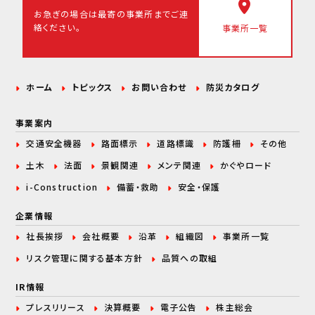
お急ぎの場合は最寄の事業所まで
ご連
絡ください。
事業所一覧
ホーム
トピックス
お問い合わせ
防災カタログ
事業案内
交通安全機器
路面標示
道路標識
防護柵
その他
土木
法面
景観関連
メンテ関連
かぐやロード
i-Construction
備蓄・救助
安全・保護
企業情報
社長挨拶
会社概要
沿革
組織図
事業所一覧
リスク管理に関する
基本方針
品質への取組
IR情報
プレスリリース
決算概要
電子公告
株主総会