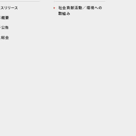
レスリリース
社会貢献活動／環境への
取組み
算概要
子公告
主総会