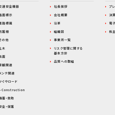
交通安全機器
社長挨拶
プ
路面標示
会社概要
決
道路標識
沿革
電
防護柵
組織図
株
その他
事業所一覧
土木
リスク管理に関する
基本方針
法面
品質への取組
景観関連
メンテ関連
かぐやロード
i-Construction
備蓄・救助
安全・保護