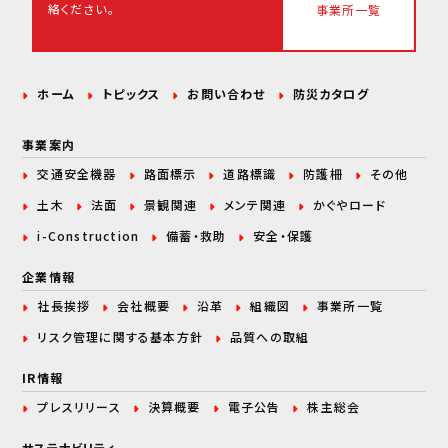
絡ください。
事業所一覧
ホーム
トピックス
お問い合わせ
防災カタログ
事業案内
交通安全機器
路面標示
道路標識
防護柵
その他
土木
法面
景観関連
メンテ関連
かぐやロード
i-Construction
備蓄・救助
安全・保護
企業情報
社長挨拶
会社概要
沿革
組織図
事業所一覧
リスク管理に関する
基本方針
品質への取組
IR情報
プレスリリース
決算概要
電子公告
株主総会
サステナビリティ