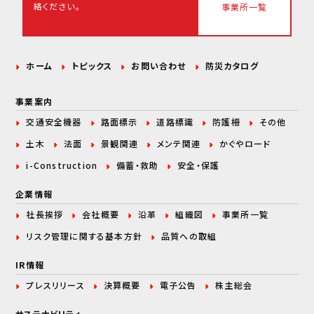
絡ください。
事業所一覧
ホーム
トピックス
お問い合わせ
防災カタログ
事業案内
交通安全機器
路面標示
道路標識
防護柵
その他
土木
法面
景観関連
メンテ関連
かぐやロード
i-Construction
備蓄・救助
安全・保護
企業情報
社長挨拶
会社概要
沿革
組織図
事業所一覧
リスク管理に関する
基本方針
品質への取組
IR情報
プレスリリース
決算概要
電子公告
株主総会
サステナビリティ